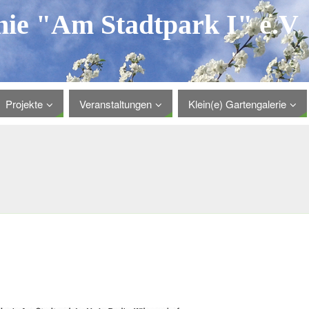
nie "Am Stadtpark I" e.V
Projekte
Veranstaltungen
Klein(e) Gartengalerie