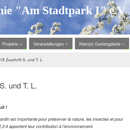
nie "Am Stadtpark I" e.V
Projekte
Veranstaltungen
Klein(e) Gartengalerie
8 Zuschrift S. und T. L.
. und T. L.
it !
ardin est importante pour préserver la nature, les insectes et pour
2,3,4 apportent leur contribution à l’environnement.