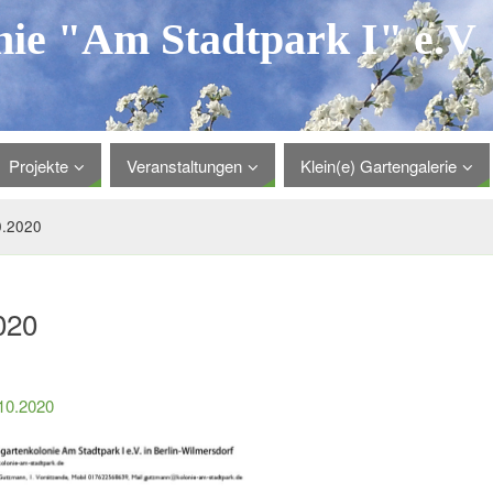
nie "Am Stadtpark I" e.V
Projekte
Veranstaltungen
Klein(e) Gartengalerie
0.2020
020
10.2020