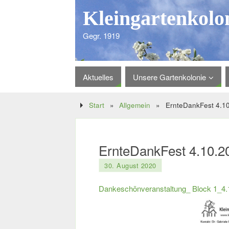
Kleingartenkolo
Gegr. 1919
Aktuelles
Unsere Gartenkolonie
Start
»
Allgemein
»
ErnteDankFest 4.1
ErnteDankFest 4.10.2
30. August 2020
Dankeschönveranstaltung_ Block 1_4.